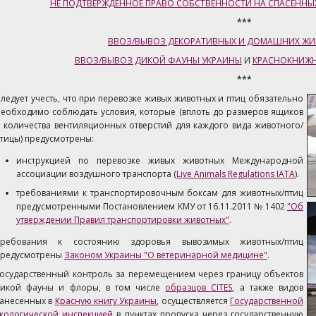
НЕ ПОДТВЕРЖДЕННОЕ ПРАВО СОБСТВЕННОСТИ НА СПАСЕННЫ
***
ВВОЗ/ВЫВОЗ ДЕКОРАТИВНЫХ И ДОМАШНИХ ЖИВ
ВВОЗ/ВЫВОЗ ДИКОЙ ФАУНЫ УКРАИНЫ
И
КРАСНОКНИЖН
***
ледует учесть, что при перевозке живых животных и птиц обязательно
еобходимо соблюдать условия, которые (вплоть до размеров ящиков
 количества вентиляционных отверстий для каждого вида животного/
тицы) предусмотрены:
инструкцией по перевозке живых животных Международной
ассоциации воздушного транспорта (
Live Animals Regulations IATA
).
требованиями к транспортировочным боксам для животных/птиц
предусмотренными Постановлением КМУ от 16.11.2011 № 1402
"
Об
утверждении Правил транспортировки животных"
.
Требования к состоянию здоровья вывозимых животных/птиц
предусмотрены
Законом Украины "О ветеринарной медицине"
.
осударственный контроль за перемещением через границу объектов
дикой фауны и флоры, в том числе
образцов CITES
, а также видов
занесенных в
Красную книгу Украины
, осуществляется
Государственной
кологической инспекцией
в пунктах пропуска через государственную