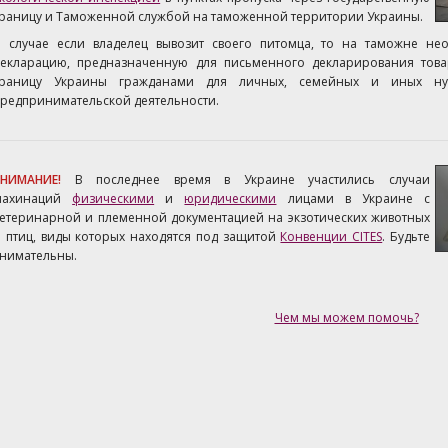
раницу и Таможенной службой на таможенной территории Украины.
В случае если владелец вывозит своего питомца, то на таможне не
декларацию, предназначенную для письменного декларирования тов
границу Украины гражданами для личных, семейных и иных ну
редпринимательской деятельности.
ВНИМАНИЕ!
В последнее время в Украине участились случаи
махинаций
физическими
и
юридическими
лицами в Украине с
етеринарной и племенной документацией на экзотических животных
 птиц, виды которых находятся под защитой
Конвенции CITES
. Будьте
нимательны.
Чем мы можем помочь?