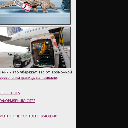
з них
- это убережет вас от возможной
ересечении границы на таможне
.
ЛОРЫ CITES
ОФОРМЛЕНИЮ CITES
МЕНТОВ, НЕ СООТВЕТСТВУЮЩИХ