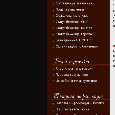
Составление заявления
г
Подача заявления
Обжалование отказа
Статус беженца, США
п
Статус беженца, Канада
Статус беженца, Европа
База данных EURODAC
Организации по беженцам
в
и
в
Апостиль и легализация
Перевод документов
Истребование документов
Визовая информация и безвиз
Посольства в Украине