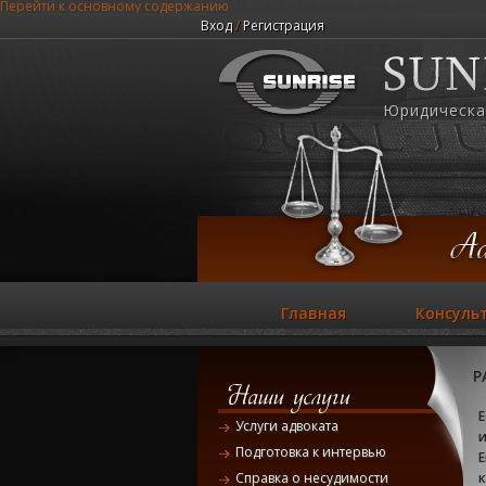
Перейти к основному содержанию
Вход
/
Регистрация
Юридическа
Главная
Консуль
Р
Е
Услуги адвоката
Подготовка к интервью
Е
к
Справка о несудимости