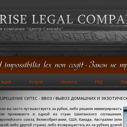
я компания "Центр Санрайз"
тация
Услуги
Оплата
FAQ
Па
АЗРЕШЕНИЕ СИТЕС - ВВОЗ / ВЫВОЗ ДОМАШНИХ И ЭКЗОТИЧЕ
сли вы часто путешествуете за рубеж, либо решили иммигрировать
или проживаете в одной из стран Шенгенского соглашения,
вропейского союза, Великобритании, США, Канаде, Австралии (или
акой-либо другой стране), либо возвращаетесь из-за рубежа домой