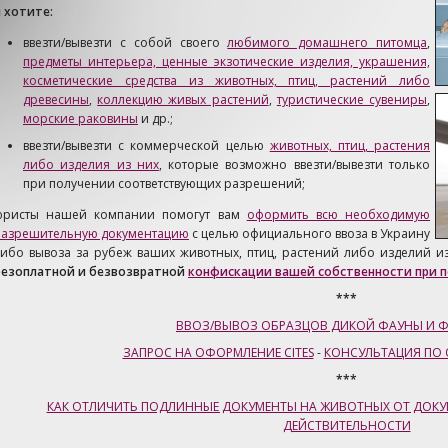
 хотите:
ввезти/вывезти с собой своего
любимого домашнего питомца
,
предметы интерьера, ценные экзотические изделия, украшения,
косметические средства из животных, птиц, растений либо
древесины
,
коллекцию живых растений
,
туристические сувениры
,
морские раковины
и др.;
ввезти/вывезти с коммерческой целью
животных, птиц, растения
либо изделия из них
, которые возможно ввезти/вывезти только
при получении соответствующих разрешений;
юристы нашей компании помогут вам
оформить всю необходимую
разрешительную документацию
с целью официального ввоза в Украину
ибо вывоза за рубеж ваших животных, птиц, растений либо изделий и
безоплатной и безвозвратной
конфискации вашей собственности при п
***
ВВОЗ/ВЫВОЗ ОБРАЗЦОВ ДИКОЙ ФАУНЫ И Ф
ЗАПРОС НА ОФОРМЛЕНИЕ CITES
-
КОНСУЛЬТАЦИЯ ПО 
***
КАК ОТЛИЧИТЬ ПОДЛИННЫЕ ДОКУМЕНТЫ НА ЖИВОТНЫХ ОТ ДОКУ
ДЕЙСТВИТЕЛЬНОСТИ