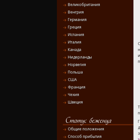
Великобритания
Венгрия
Германия
Греция
Испания
Италия
С
н
Канада
и
Нидерланды
п
Норвегия
Польша
США
Франция
Чехия
Швеция
Г
Общие положения
Способ прибытия
э