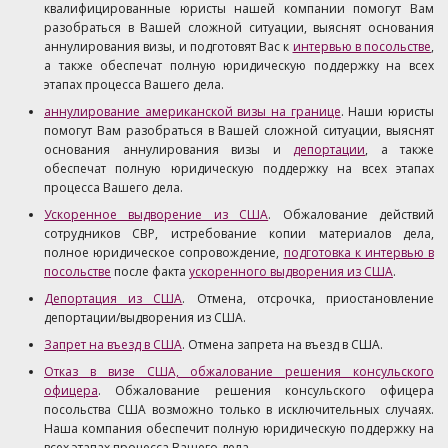
квалифицированные юристы нашей компании помогут Вам
разобраться в Вашей сложной ситуации, выяснят основания
аннулирования визы, и подготовят Вас к
интервью в посольстве
,
а также обеспечат полную юридическую поддержку на всех
этапах процесса Вашего дела.
аннулирование американской визы на границе
. Наши юристы
помогут Вам разобраться в Вашей сложной ситуации, выяснят
основания аннулирования визы и
депортации
, а также
обеспечат полную юридическую поддержку на всех этапах
процесса Вашего дела.
Ускоренное выдворение из США
. Обжалование действий
сотрудников СВР, истребование копии материалов дела,
полное юридическое сопровождение,
подготовка к интервью в
посольстве
после факта
ускоренного выдворения из США
.
Депортация из США
. Отмена, отсрочка, приостановление
депортации/выдворения из США.
Запрет на въезд в США
. Отмена запрета на въезд в США.
Отказ в визе США, обжалование решения консульского
офицера
. Обжалование решения консульского офицера
посольства США возможно только в исключительных случаях.
Наша компания обеспечит полную юридическую поддержку на
всех этапах процесса Вашего дела.