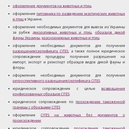
оформление документов на животных и птиц
.
оформление
питомника по разведению экзотических животных
и птиц
в Украине.
оформление необходимых документов для вывоза из Украины
за рубеж
декоративных животных и птиц
,
образцов дикой
фауны Украины
,
краснокнижных животных и птиц
.
оформление необходимых документов для получения
разрешения/сертификата CITES
, а также полное юридическое
сопровождение процедуры получения разрешения на
импорт, экспорт и реэкспорт образцов видов дикой фауны и
флоры.
оформление необходимых документов для получения
ретроспективного разрешения/сертификата CITES
.
юридическое сопровождение с целью
возвращения
конфискованных образцов CITES
.
юридическое сопровождение по
прохождению таможенной
границы с образцами CITES
оформление
CITES на животных без документов о
происхождении
.
юридическое сопровождение
прохождения таможенной