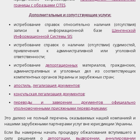
границы с образцами CITES
.
Дополнительные и сопутствующие услуги:
истребование справок относительно наличия (отсутствия)
записи в информационной базе
Шенгенской
Информационной Системы SIS
;
истребование справок о наличии (отсутствии) судимостей,
привлечения к административной или уголовной
ответственности;
истребование
депортационных
материалов, гражданских,
административных и уголовных дел из соответствующих
компетентных органов Украины и зарубежных стран;
апостиль
,
легализация документов
;
консульская легализация документов
;
переводы и заверение документов официально
уполномоченными присяжными переводчиками
;
Это далеко не полный перечень оказываемых нашей компанией и
нашими зарубежными партнерами услуг вне юрисдикции Украины.
Если Вы намерены начать процедуру обжалования вступившего в
силу решения о
депортации
,
выдворении
,
аннулировании