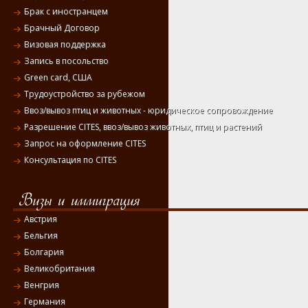
Брак с иностранцем
Брачный Договор
Визовая поддержка
Запись в посольство
Green card, США
Трудоустройство за рубежом
Ввоз/вывоз птиц и животных - юридическое сопровождение
Разрешение CITES, ввоз/вывоз животных, птиц и растений
Запрос на оформление CITES
Консультация по CITES
Австрия
Бельгия
Болгария
Великобритания
Венгрия
Германия