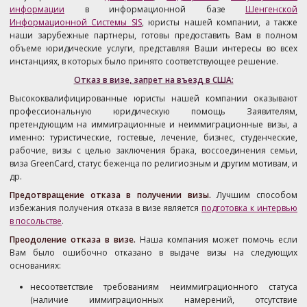
информации
в информационной базе
Шенгенской
Информационной Системы SIS
, юристы нашей компании, а также
наши зарубежные партнеры, готовы предоставить Вам в полном
объеме юридические услуги, представляя Ваши интересы во всех
инстанциях, в которых было принято соответствующее решение.
Отказ в визе, запрет на въезд в США:
Высококвалифицированные юристы нашей компании оказывают
профессиональную юридическую помощь Заявителям,
претендующим на иммиграционные и неиммиграционные визы, а
именно: туристические, гостевые, лечение, бизнес, студенческие,
рабочие, визы с целью заключения брака, воссоединения семьи,
виза GreenCard, статус беженца по религиозным и другим мотивам, и
др.
Предотвращение отказа в получении визы.
Лучшим способом
избежания получения отказа в визе является
подготовка к интервью
в посольстве
.
Преодоление отказа в визе.
Наша компания может помочь если
Вам было ошибочно отказано в выдаче визы на следующих
основаниях:
несоответствие требованиям неиммиграционного статуса
(наличие иммиграционных намерений, отсутствие