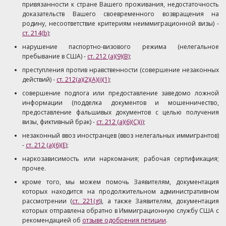
привязанности к стране Вашего проживания, недостаточность
доказательств Вашего своевременного возвращения на
родину, несоответствие критериям неиммиграционной визы) -
ст. 214(b)
;
нарушение паспортно-визового режима (нелегальное
пребывание в США) -
ст. 212 (a)(9)(B)
;
преступления против нравственности (совершение незаконных
действий) -
ст. 212(a)(2)(A)(i)(1)
;
совершение подлога или предоставление заведомо ложной
информации (подделка документов и мошенничество,
предоставление фальшивых документов с целью получения
визы, фиктивный брак) -
ст. 212 (а)(6)(C)(i)
;
незаконный ввоз иностранцев (ввоз нелегальных иммигрантов)
-
ст. 212 (а)(6)(Е)
;
наркозависимость или наркомания; рабочая сертификация;
прочее.
кроме того, мы можем помочь Заявителям, документация
которых находится на продолжительном административном
рассмотрении (
ст. 221(g)
), а также Заявителям, документация
которых отправлена обратно в Иммиграционную службу США с
рекомендацией об
отзыве одобрения петиции
.