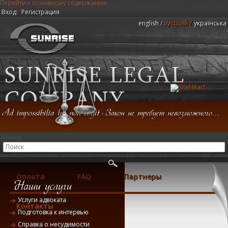
Перейти к основному содержанию
Вход
/
Регистрация
english
русский
українська
Юридическая компания "Центр Санрайз"
Поиск
Главная
Консультация
Услуги
Оплата
FAQ
Партнеры
Услуги адвоката
Контакты
Подготовка к интервью
Справка о несудимости