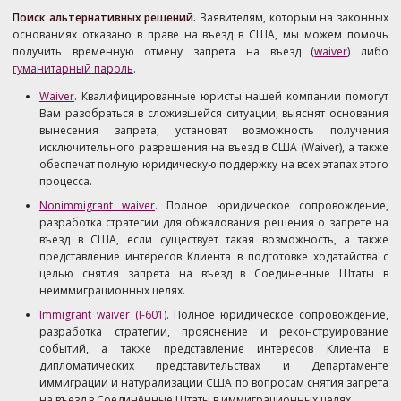
Поиск альтернативных решений.
Заявителям, которым на законных
основаниях отказано в праве на въезд в США, мы можем помочь
получить временную отмену запрета на въезд (
waiver
) либо
гуманитарный пароль
.
Waiver
. Квалифицированные юристы нашей компании помогут
Вам разобраться в сложившейся ситуации, выяснят основания
вынесения запрета, установят возможность получения
исключительного разрешения на въезд в США (Waiver), а также
обеспечат полную юридическую поддержку на всех этапах этого
процесса.
Nonimmigrant waiver
. Полное юридическое сопровождение,
разработка стратегии для обжалования решения о запрете на
въезд в США, если существует такая возможность, а также
представление интересов Клиента в подготовке ходатайства с
целью снятия запрета на въезд в Соединенные Штаты в
неиммиграционных целях.
Immigrant waiver (I-601)
. Полное юридическое сопровождение,
разработка стратегии, прояснение и реконструирование
событий, а также представление интересов Клиента в
дипломатических представительствах и Департаменте
иммиграции и натурализации США по вопросам снятия запрета
на въезд в Соединённые Штаты в иммиграционных целях.