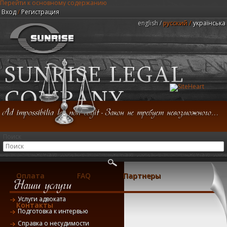
Перейти к основному содержанию
Вход
/
Регистрация
english
русский
українська
Юридическая компания "Центр Санрайз"
Поиск
Главная
Консультация
Услуги
Оплата
FAQ
Партнеры
Услуги адвоката
Контакты
Подготовка к интервью
Справка о несудимости