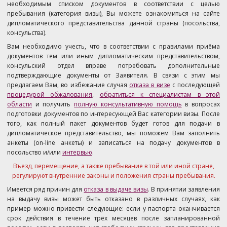
необходимым списком документов в соответствии с целью
пребывания (категория визы), Вы можете ознакомиться на сайте
дипломатического представительства данной страны (посольства,
консульства).
Вам необходимо учесть, что в соответствии с правилами приёма
документов тем или иным дипломатическим представительством,
консульский отдел вправе потребовать дополнительные
подтверждающие документы от Заявителя. В связи с этим мы
предлагаем Вам, во избежание случая
отказа в визе
с последующей
процедурой обжалования
,
обратиться к специалистам в этой
области
и получить
полную консультативную помощь
в вопросах
подготовки документов по интересующей Вас категории визы. После
того, как полный пакет документов будет готов для подачи в
дипломатическое представительство, мы поможем Вам заполнить
анкеты (on-line анкеты) и записаться на подачу документов в
посольство и/или
интервью
.
Въезд, перемещение, а также пребывание в той или иной стране,
регулируют внутренние законы и положения страны пребывания.
Имеется ряд причин для
отказа в выдаче визы
. В принятии заявления
на выдачу визы может быть отказано в различных случаях, как
пример можно привести следующие: если у паспорта оканчивается
срок действия в течение трёх месяцев после запланированной