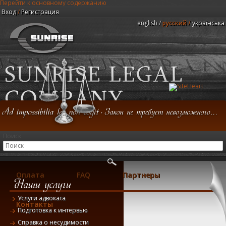
Перейти к основному содержанию
Вход
/
Регистрация
english
русский
українська
Юридическая компания "Центр Санрайз"
Поиск
Главная
Консультация
Услуги
Оплата
FAQ
Партнеры
Услуги адвоката
Контакты
Подготовка к интервью
Справка о несудимости