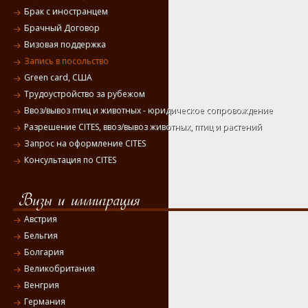
Брак с иностранцем
Брачный Договор
Визовая поддержка
Запись в посольство
Green card, США
Трудоустройство за рубежом
Ввоз/вывоз птиц и животных - юридическое сопровождение
Разрешение CITES, ввоз/вывоз животных, птиц и растений
Запрос на оформление CITES
Консультация по CITES
Австрия
Бельгия
Болгария
Великобритания
Венгрия
Германия