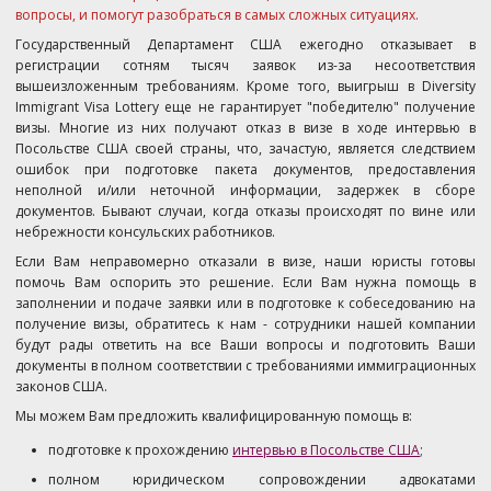
вопросы, и помогут разобраться в самых сложных ситуациях.
Государственный Департамент США ежегодно отказывает в
регистрации сотням тысяч заявок из-за несоответствия
вышеизложенным требованиям. Кроме того, выигрыш в Diversity
Immigrant Visa Lottery еще не гарантирует "победителю" получение
визы. Многие из них получают отказ в визе в ходе интервью в
Посольстве США своей страны, что, зачастую, является следствием
ошибок при подготовке пакета документов, предоставления
неполной и/или неточной информации, задержек в сборе
документов. Бывают случаи, когда отказы происходят по вине или
небрежности консульских работников.
Если Вам неправомерно отказали в визе, наши юристы готовы
помочь Вам оспорить это решение. Если Вам нужна помощь в
заполнении и подаче заявки или в подготовке к собеседованию на
получение визы, обратитесь к нам - cотрудники нашей компании
будут рады ответить на все Ваши вопросы и подготовить Ваши
документы в полном соответствии с требованиями иммиграционных
законов США.
Мы можем Вам предложить квалифицированную помощь в:
подготовке к прохождению
интервью в Посольстве США
;
полном юридическом сопровождении адвокатами