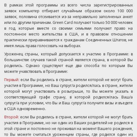
В рамках этой программы из всего числа зарегистрированных
заявок компьютер отбирает случайным образом около 100 000
заявок, половина отсеивается из-за неправильно заполненых анкет
или по другим причинам. Green Card получают только 50 000 человек
в год, которые вместе со своими семьями получают право на
постоянное место жительства в США, и в правовом отношении
практически приравниваются к гражданам Соединенных Штатов, не
имея лишь права голосовать на выборах.
Уроженец страны, который допускается к участию в Программе: в
большинстве случаев такой страной является страна, в которой Вы
родились. Однако существуют еще два способа по которым Вы
можете учавствовать в Программе:
Первый:
если Вы родились в стране, жители которой не могут брать
участия в Программе, но Ваш супруг/а родился/лась в стране, жители
которой могут участвовать в розыгрыше, то Вы можете указать в
соответствующей графе страну, в которой родился/лась Ваш/а
супруг/а при условии, что Вы и Ваш супруг/а получите визы и въедете
в США одновременно.
Второй:
если Вы родились в стране, жители которой не могут брать
участия в Программе, но ни один из Ваших родителей не родился в
этой стране и постоянно не проживал на момент Вашего рождения,
то Вы можете считаться уроженцем страны, где родился один из