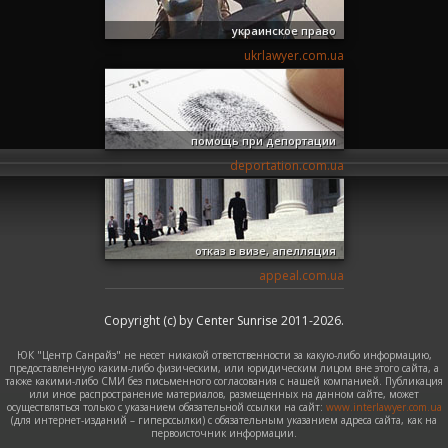
украинское право
ukrlawyer.com.ua
помощь при депортации
deportation.com.ua
отказ в визе, апелляция
appeal.com.ua
Copyright (c) by Center Sunrise 2011-2026.
ЮК "Центр Санрайз" не несет никакой ответственности за какую-либо информацию,
предоставленную каким-либо физическим, или юридическим лицом вне этого сайта, а
также какими-либо СМИ без письменного согласования с нашей компанией. Публикация
или иное распространение материалов, размещенных на данном сайте, может
осуществляться только с указанием обязательной ссылки на сайт:
www.interlawyer.com.ua
(для интернет-изданий – гиперссылки) с обязательным указанием адреса сайта, как на
первоисточник информации.