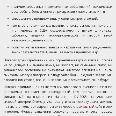
наличие серьезных инфекционных заболеваний, психических
расстройств, болезненного пристрастия к наркотикам и т. п.;
совершение в прошлом ряда уголовных преступлений;
членство в тоталитарных партиях, а также основания полагать,
что переезд в США осуществляется с целью шпионажа,
саботажа, ведения террористической и любой иной
незаконной деятельности;
попытки нелегального въезда и нарушение иммиграционного
законодательства США, имевшее место в прошлом и др.
Никаких других требований или ограничений для участия в Лотерее
не существует. Ни знание языка, ни возраст, ни семейный статус, ни
финансовое состояние не оказывают никакого влияния на шансы
выиграть Визовую Лотерею. Не подавайте больше одного заявления,
в противном случае, все Ваши заявления рассматриваться не будут.
Лотерея официально называется DV. Числовое значение в названии
программы означает не календарный год приёма заявок, а
финансовый год выдачи виз. Начиная с DV-2005, все участники
визовой лотереи Diversity Visa lottery и всех последующих, должны
подавать анкеты в электронном виде через
специальный сайт
в сети
интернет. Форма заявления довольно простая, и весь процесс