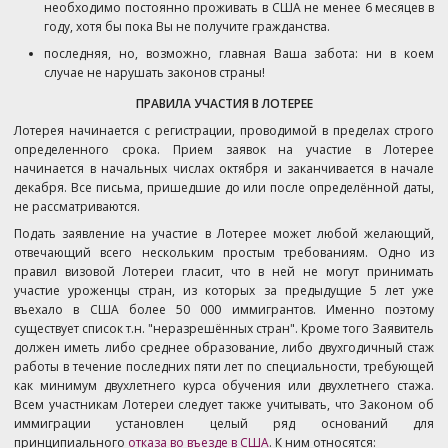
необходимо постоянно проживать в США не менее 6 месяцев в
году, хотя бы пока Вы не получите гражданства.
последняя, но, возможно, главная Ваша забота: ни в коем
случае не нарушать законов страны!
ПРАВИЛА УЧАСТИЯ В ЛОТЕРЕЕ
Лотерея начинается с регистрации, проводимой в пределах строго
определенного срока. Прием заявок на участие в Лотерее
начинается в начальных числах октября и заканчивается в начале
декабря. Все письма, пришедшие до или после определённой даты,
не рассматриваются.
Подать заявление на участие в Лотерее может любой желающий,
отвечающий всего нескольким простым требованиям. Одно из
правил визовой Лотереи гласит, что в ней не могут принимать
участие уроженцы стран, из которых за предыдущие 5 лет уже
въехало в США более 50 000 иммигрантов. Именно поэтому
существует список т.н. "неразрешённых стран". Кроме того Заявитель
должен иметь либо среднее образование, либо двухгодичный стаж
работы в течение последних пяти лет по специальности, требующей
как минимум двухлетнего курса обучения или двухлетнего стажа.
Всем участникам Лотереи следует также учитывать, что Законом об
иммиграции установлен целый ряд оснований для
принципиального
отказа во въезде в США
. К ним относятся: