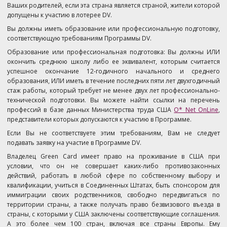
Ваших родителей, если эта страна является страной, жители которой
допущены к участию в лотерее DV.
Вы должны иметь образование или профессиональную подготовку,
соответствующую требованиям Программы DV.
Образование или профессиональная подготовка: Вы должны ИЛИ
окончить среднюю школу либо ее эквивалент, которым считается
успешное окончание 12-годичного начального и среднего
образования, ИЛИ иметь в течение последних пяти лет двухгодичный
стаж работы, который требует не менее двух лет профессионально-
технической подготовки. Вы можете найти ссылки на перечень
профессий в базе данных Министерства труда США
O* Net OnLine
,
представители которых допускаются к участию в Программе.
Если Вы не соответствуете этим требованиям, Вам не следует
подавать заявку на участие в Программе DV.
Владелец Green Card имеет право на проживание в США при
условии, что он не совершает каких-либо противозаконных
действий, работать в любой сфере по собственному выбору и
квалификации, учиться в Соединенных Штатах, быть спонсором для
иммиграции своих родственников, свободно передвигаться по
территории страны, а также получать право безвизового въезда в
страны, с которыми у США заключены соответствующие соглашения.
А это более чем 100 стран, включая все страны Европы. Ему