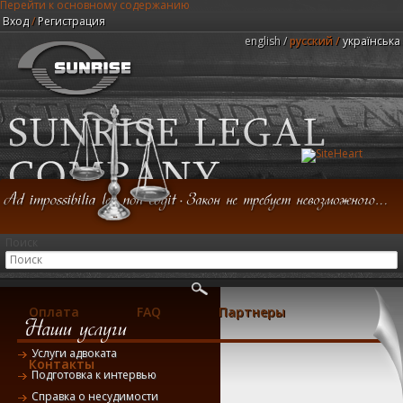
Перейти к основному содержанию
Вход
/
Регистрация
english
русский
українська
Юридическая компания "Центр Санрайз"
Поиск
Главная
Консультация
Услуги
Оплата
FAQ
Партнеры
Услуги адвоката
Контакты
Подготовка к интервью
Справка о несудимости