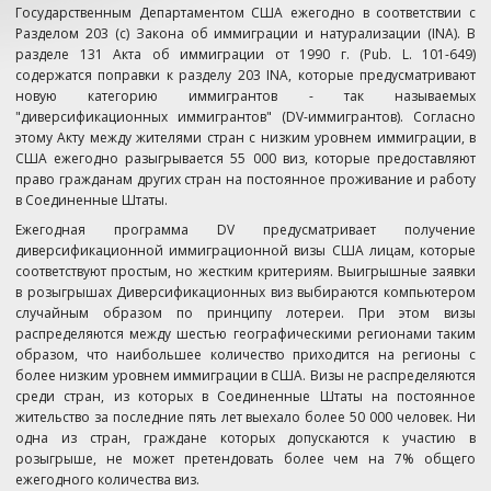
Государственным Департаментом США ежегодно в соответствии с
Разделом 203 (с) Закона об иммиграции и натурализации (INA). В
разделе 131 Акта об иммиграции от 1990 г. (Pub. L. 101-649)
содержатся поправки к разделу 203 INA, которые предусматривают
новую категорию иммигрантов - так называемых
"диверсификационных иммигрантов" (DV-иммигрантов). Согласно
этому Акту между жителями стран с низким уровнем иммиграции, в
США ежегодно разыгрывается 55 000 виз, которые предоставляют
право гражданам других стран на постоянное проживание и работу
в Соединенные Штаты.
Ежегодная программа DV предусматривает получение
диверсификационной иммиграционной визы США лицам, которые
соответствуют простым, но жестким критериям. Выигрышные заявки
в розыгрышах Диверсификационных виз выбираются компьютером
случайным образом по принципу лотереи. При этом визы
распределяются между шестью географическими регионами таким
образом, что наибольшее количество приходится на регионы с
более низким уровнем иммиграции в США. Визы не распределяются
среди стран, из которых в Соединенные Штаты на постоянное
жительство за последние пять лет выехало более 50 000 человек. Ни
одна из стран, граждане которых допускаются к участию в
розыгрыше, не может претендовать более чем на 7% общего
ежегодного количества виз.