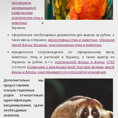
питомников,
занимающихся
разведением
экзотических птиц и
животных
в
Украине;
оформление необходимых документов для вывоза за рубеж, а
также ввоза в Украину
декоративных птиц и животных
,
образцов
дикой фауны Украины
,
краснокнижных птиц и животных
.
юридическое сопровождение по официальному ввозу
животных, птиц и растений в Украину, а также вывозу из
Украины за рубеж, в т.ч.
экзотической флоры и фауны
CITES
согласно
Конвенции о международной торговле видами дикой
фауны и флоры, находящимися под угрозой исчезновения
.
Дополнительно мы
предоставляем
консультационные
услуги относительно
идентификации,
вакцинирования, сдачи
необходимых
анализов,