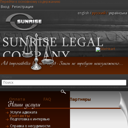
Перейти к основному содержанию
Вход
/
Регистрация
english
русский
українська
Юридическая компания "Центр Санрайз"
Поиск
Главная
Консультация
Услуги
Оплата
FAQ
Партнеры
Услуги адвоката
Контакты
Подготовка к интервью
Справка о несудимости