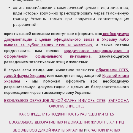
хотите ввезти/вывезти с коммерческой целью птиц и животных,
виды которых возможно транспортировать через таможенную
границу Украины только при получении соответствующих
разрешений -
юристы нашей компании помогут вам оформить всю
необходимую
документацию с целью официального ввоза в Украину либо
вывоза за рубеж ваших птиц и животных
, а также готовы
предоставить вам полное
юридическое сопровождение в
оформлении официального питомника
, занимающегося
разведением экзотических птиц и животных.
В случае если птица или животное являются
образцами CITES
,
дикой фауны Украины
или находятся под защитой
Красной книги
Украины
- мы поможем оформить всю необходимую
разрешительную документацию с целью их беспрепятственного
перемещения через таможенную зону Украины.
ВВОЗ/ВЫВОЗ ОБРАЗЦОВ ДИКОЙ ФАУНЫ И ФЛОРЫ CITES
-
ЗАПРОС НА
ОФОРМЛЕНИЕ CITES
КАК ОПРЕДЕЛИТЬ ПОДЛИННОСТЬ РАЗРЕШЕНИЯ CITES
ВВОЗ/ВЫВОЗ ДЕКОРАТИВНЫХ И ДОМАШНИХ ЖИВОТНЫХ / ПТИЦ
ВВОЗ/ВЫВОЗ ДИКОЙ ФАУНЫ УКРАИНЫ
И
КРАСНОКНИЖНЫХ