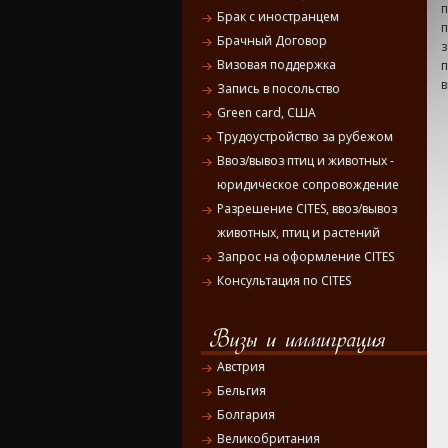
Брак с иностранцем
Брачный Договор
з
Визовая поддержка
в
Запись в посольство
Green card, США
Трудоустройство за рубежом
Ввоз/вывоз птиц и животных -
юридическое сопровождение
Разрешение CITES, ввоз/вывоз
животных, птиц и растений
Запрос на оформление CITES
Консультация по CITES
Австрия
Бельгия
Болгария
Великобритания