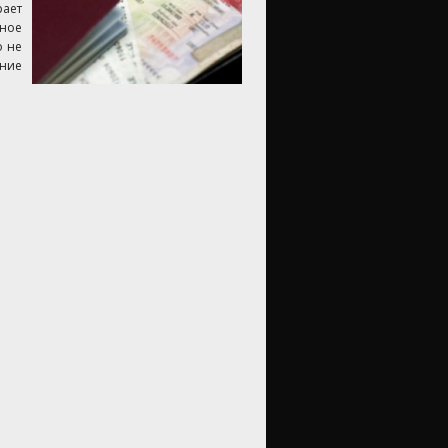
ает
ное
о не
ние