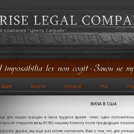
я компания "Центр Санрайз"
тация
Услуги
Оплата
FAQ
Па
ВИЗА В США
ще для наших граждан в такое трудное время - плюс один положител
езультат открытия визы B1/B2 нашему Клиенту после предыдущих отказов
орогие друзья, мы еще раз хотим напомнить Вам о том, что для успеш