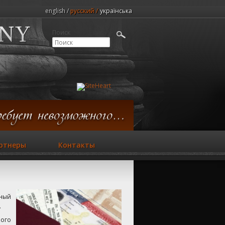
english
русский
українська
Поиск
ртнеры
Контакты
ьный
.
ного