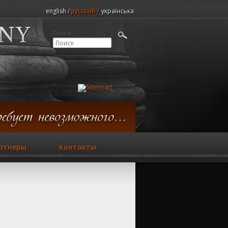
english
русский
українська
Поиск
ртнеры
Контакты