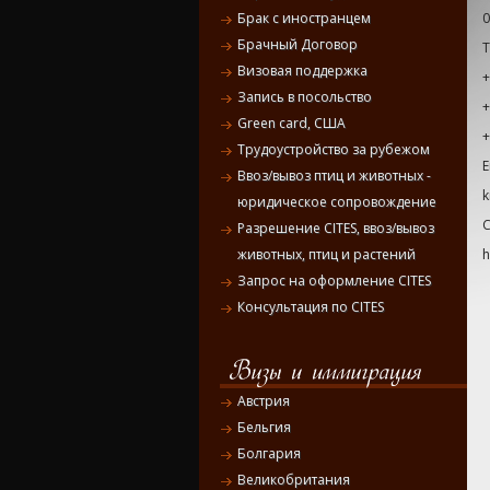
0
Брак с иностранцем
Брачный Договор
Визовая поддержка
+
Запись в посольство
+
Green card, США
+
Трудоустройство за рубежом
E
Ввоз/вывоз птиц и животных -
k
юридическое сопровождение
С
Разрешение CITES, ввоз/вывоз
h
животных, птиц и растений
Запрос на оформление CITES
Консультация по CITES
Австрия
Бельгия
Болгария
Великобритания