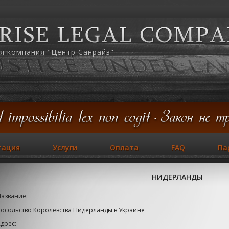
я компания "Центр Санрайз"
тация
Услуги
Оплата
FAQ
Па
НИДЕРЛАНДЫ
Название:
осольство Королевства Нидерланды в Украине
дрес: