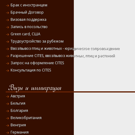
Брак с иностранцем
Брачный Договор
Визовая поддержка
Запись в посольство
Green card, США
Трудоустройство за рубежом
Ввоз/вывоз птиц и животных - юридическое сопровождение
Разрешение CITES, ввоз/вывоз животных, птиц и растений
Запрос на оформление CITES
Консультация по CITES
Австрия
Бельгия
Болгария
Великобритания
Венгрия
Германия