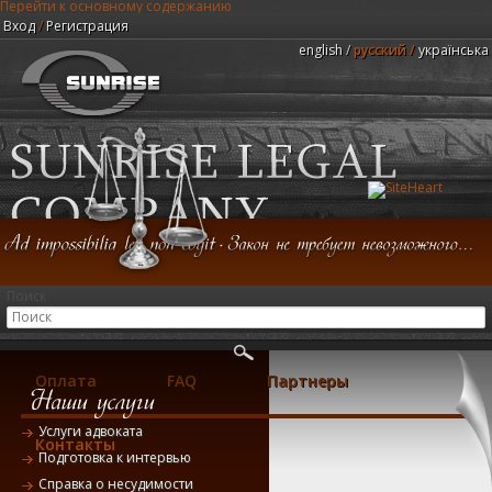
Перейти к основному содержанию
Вход
/
Регистрация
english
русский
українська
Юридическая компания "Центр Санрайз"
Поиск
Главная
Консультация
Услуги
Оплата
FAQ
Партнеры
Услуги адвоката
Контакты
Подготовка к интервью
Справка о несудимости