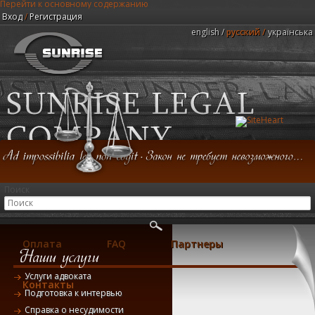
Перейти к основному содержанию
Вход
/
Регистрация
english
русский
українська
Юридическая компания "Центр Санрайз"
Поиск
Главная
Консультация
Услуги
Оплата
FAQ
Партнеры
Услуги адвоката
Контакты
Подготовка к интервью
Справка о несудимости