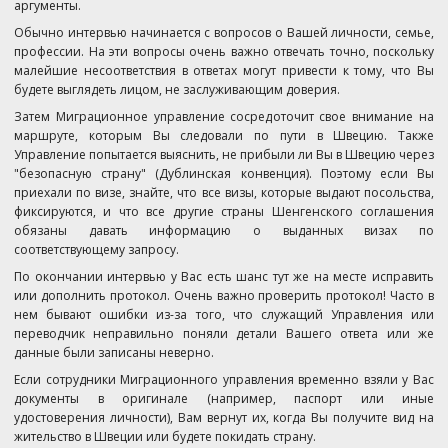
аргументы.
Обычно интервью начинается с вопросов о Вашей личности, семье,
профессии. На эти вопросы очень важно отвечать точно, поскольку
малейшие несоответствия в ответах могут привести к тому, что Вы
будете выглядеть лицом, не заслуживающим доверия.
Затем Миграционное управление сосредоточит свое внимание на
маршруте, которым Вы следовали по пути в Швецию. Также
Управление попытается выяснить, не прибыли ли Вы в Швецию через
"безопасную страну" (Дублинская конвенция). Поэтому если Вы
приехали по визе, знайте, что все визы, которые выдают посольства,
фиксируются, и что все другие страны Шенгенского соглашения
обязаны давать информацию о выданных визах по
соответствующему запросу.
По окончании интервью у Вас есть шанс тут же на месте исправить
или дополнить протокол. Очень важно проверить протокол! Часто в
нем бывают ошибки из-за того, что служащий Управления или
переводчик неправильно поняли детали Вашего ответа или же
данные были записаны неверно.
Если сотрудники Миграционного управления временно взяли у Вас
документы в оригинале (например, паспорт или иные
удостоверения личности), Вам вернут их, когда Вы получите вид на
жительство в Швеции или будете покидать страну.