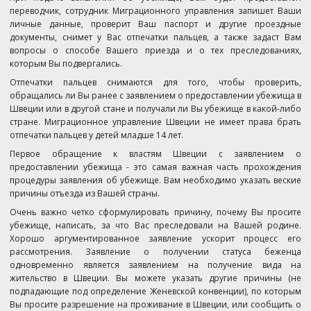
переводчик, сотрудник Миграционного управления запишет Ваши
личные данные, проверит Ваш паспорт и другие проездные
документы, снимет у Вас отпечатки пальцев, а также задаст Вам
вопросы о способе Вашего приезда и о тех преследованиях,
которым Вы подвергались.
Отпечатки пальцев снимаются для того, чтобы проверить,
обращались ли Вы ранее с заявлением о предоставлении убежища в
Швеции или в другой стане и получали ли Вы убежище в какой-либо
стране. Миграционное управление Швеции не имеет права брать
отпечатки пальцев у детей младше 14 лет.
Первое обращение к властям Швеции с заявлением о
предоставлении убежища - это самая важная часть прохождения
процедуры заявления об убежище. Вам необходимо указать веские
причины отъезда из Вашей страны.
Очень важно четко сформулировать причину, почему Вы просите
убежище, написать, за что Вас преследовали на Вашей родине.
Хорошо аргументированное заявление ускорит процесс его
рассмотрения. Заявление о получении статуса беженца
одновременно является заявлением на получение вида на
жительство в Швеции. Вы можете указать другие причины (не
подпадающие под определение Женевской конвенции), по которым
Вы просите разрешение на проживание в Швеции, или сообщить о