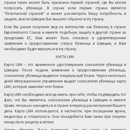
страна также может быть признана первой страной, где Вы могли
попросить убежище. В случае если первая страна является
"безопасной страной" и может рассмотреть Вашу потребность в
защите, власти Швеции Вас вышлют обратно в эту страну.
Если Вы ранее получили вид на жительство как беженец в стране
Европейского Союза и имеете подобную защиту в другой стране за
пределами ЕС, Вам может быть отказано в удовлетворении
заявления о предоставлении статуса беженца в Швеции, и Вам
необходимо будет вернуться в эту страну.
КАРТА LMA
Карта LMA – это временное удостоверение соискателя убежища в
Швеции.
После подачи заявления о предоставлении убежища,
соискателю убежища выдается специальный бланк. Через несколько
дней Миграционное управление выдает соискателю убежища карту
LMA, которая заменяет этот бланк.
Карту LMA необходимо всегда иметь при себе, чтобы подтвердить тот
факт, что Вы являетесь соискателем убежища в Швеции и имеете
право легально находиться в стране в период рассмотрения Вашего
дела. Карта LMA используется, в частности, при посещении врача,
медсестры и стоматолога. Она понадобится Вам также при покупке
лекарств по рецепту в аптеке.
Хотим обратить Ваше внимание, что эта карта не является