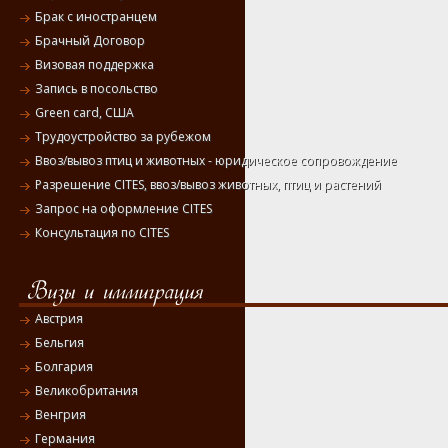
Брак с иностранцем
Брачный Договор
Визовая поддержка
Запись в посольство
Green card, США
Трудоустройство за рубежом
Ввоз/вывоз птиц и животных - юридическое сопровождение
Разрешение CITES, ввоз/вывоз животных, птиц и растений
Запрос на оформление CITES
Консультация по CITES
Австрия
Бельгия
Болгария
Великобритания
Венгрия
Германия