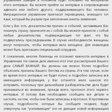
управления Швеции в основном будет основано на материалах
этого интервью. Вы можете прийти на интервью в сопровождении
адвоката или любого другого, поддерживающего Вас человека.
Миграционное управление пригласит переводчика, знающего тот
язык, который Вы указали при заполнении анкеты заявления.
Если у Вас есть доказательства причин и событий, заставивших Вас
покинуть страну, принесите их с собой. Вы можете принести с собой
любые доказательства, подтверждающие тот факт, что Вы
подвергались преследованиям. В случае необходимости женщины
могут попросить, чтобы интервью вела женщина. Для инвалидов
может быть приглашен специальный сотрудник.
К сожалению, многие беженцы не осознают важности интервью в
Управлении. На самом деле именно этот этап рассмотрения Вашего
дела САМЫЙ ВАЖНЫЙ. Вы должны как можно более подробно
объяснить причины Вашего бегства из страны. И в том случае, если
во время этого интервью не будет полно и подробно записана вся
имеющаяся информация, у Вас останется мало шансов это
исправить, поскольку при дальнейшем разбирательстве дела будет
приниматься во внимание, прежде всего, протокол этого первого
интервью. И потому Вам необходимо сообщить все детали и
настоять на том, чтобы они были записаны в протокол. В противном
случае, подробности, которые Вы сообщите позднее, будут
отвергнуты как "усиливающие" (но не дающие новой информации)