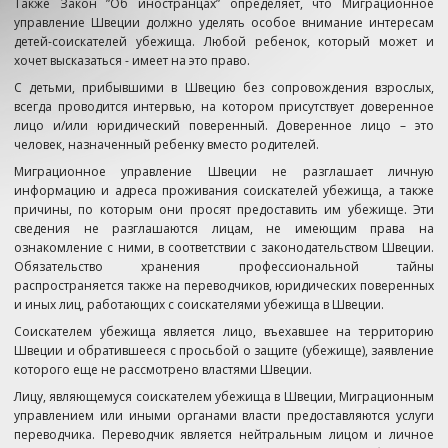
Также Закон ”Об иностранцах” определяет, что Миграционное
управление Швеции должно уделять особое внимание интересам
детей-соискателей убежища. Любой ребенок, который может и
хочет высказаться - имеет на это право.
С детьми, прибывшими в Швецию без сопровождения взрослых,
всегда проводится интервью, на котором присутствует доверенное
лицо и/или юридический поверенный. Доверенное лицо – это
человек, назначенный ребенку вместо родителей.
Миграционное управление Швеции не разглашает личную
информацию и адреса проживания соискателей убежища, а также
причины, по которым они просят предоставить им убежище. Эти
сведения не разглашаются лицам, не имеющим права на
ознакомление с ними, в соответствии с законодательством Швеции.
Обязательство хранения профессиональной тайны
распространяется также на переводчиков, юридических поверенных
и иных лиц, работающих с соискателями убежища в Швеции.
Соискателем убежища является лицо, въехавшее на территорию
Швеции и обратившееся с просьбой о защите (убежище), заявление
которого еще не рассмотрено властями Швеции.
Лицу, являющемуся соискателем убежища в Швеции, Миграционным
управлением или иными органами власти предоставляются услуги
переводчика. Переводчик является нейтральным лицом и личное