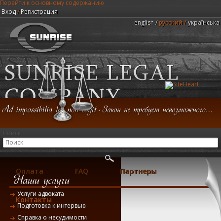
Перейти к основному содержанию
Вход
/
Регистрация
english
русский
українська
Юридическая компания "Центр Санрайз"
Поиск
Главная
Консультация
Услуги
Оплата
FAQ
Партнеры
Услуги адвоката
Контакты
Подготовка к интервью
Справка о несудимости